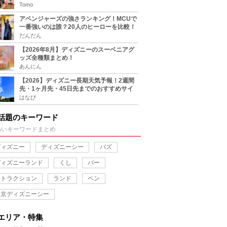
をチェック
Tomo
アベンジャーズの強さランキング！MCUで
一番強いのは誰？20人のヒーローを比較！
だんだん
【2026年8月】ディズニーのスーベニアグ
ッズ全種類まとめ！
あんにん
【2026】ディズニー長期天気予報！2週間
先・1ヶ月先・45日先までのおすすめサイ
ト＆アプリまとめ！
はなび
話題のキーワード
熱いキーワードまとめ
ディズニー
ディズニーシー
バズ
ディズニーランド
くし
バー
アトラクション
ランド
ペン
東京ディズニーシー
エリア・特集