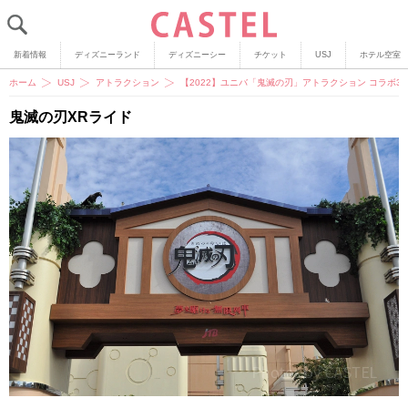
新着情報
ディズニーランド
ディズニーシー
チケット
USJ
ホテル空室
ホーム
USJ
アトラクション
【2022】ユニバ「鬼滅の刃」アトラクション コラボ
鬼滅の刃XRライド