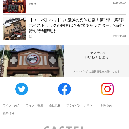
Tomo
2022/02/08
【ユニバ】ハリドリ×鬼滅の刃体験談！第1弾・第2弾
ボイストラックの内容は？登場キャラクター、混雑・
待ち時間情報も
聖
2021/11/01
キャステルに
いいね！しよう
テーマパークの最新情報をお届けします!
ライター紹介
ライター募集
会社概要
プライバシーポリシー
利用規約
採用情報