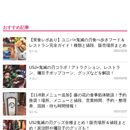
おすすめ記事
【実食レポあり】ユニバ×鬼滅の刃食べ歩きフード＆
レストラン完全ガイド！種類と値段、販売場所まとめ
ないん
2021/12/24
USJ×鬼滅の刃コラボ！アトラクション、レストラ
ン、禰豆子ポップコーン、グッズなどを解説！
ナカジ
2022/02/02
【11/8新メニュー追加】藤の花の食事処体験談！予約
推奨！場所、メニューと値段、営業時間、予約・整理
券、混雑・待ち時間情報！
ないん
2021/12/27
USJ鬼滅の刃グッズ全種まとめ！販売場所＆値段まと
め！炭治郎や禰豆子のグッズも！