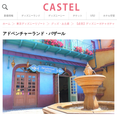
新着情報
ディズニーランド
ディズニーシー
チケット
USJ
ホテル空室
ホーム
東京ディズニーリゾート
グッズ・お土産
【必見】ディズニーガチャガチャに
アドベンチャーランド・バザール