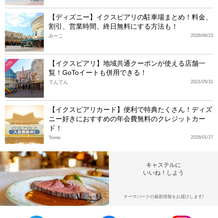
【ディズニー】イクスピアリの駐車場まとめ！料金、
割引、営業時間、終日無料にする方法も！
みーこ
2026/06/23
【イクスピアリ】地域共通クーポンが使える店舗一
TDL
覧！GoToイートも併用できる！
てんてん
2021/05/31
【イクスピアリカード】便利で特典たくさん！ディズ
ニー好きにおすすめの年会費無料のクレジットカー
ド！
Tomo
2018/01/27
キャステルに
いいね！しよう
テーマパークの最新情報をお届けします!