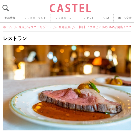
新着情報
ディズニーランド
ディズニーシー
チケット
USJ
ホテル空室
ホーム
東京ディズニーリゾート
豆知識集
【噂】イクスピアリのGAPが閉店！ユニ
レストラン