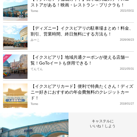
ストアがある！映画・レストラン・プリクラも！
Tomo
2021/03/11
【ディズニー】イクスピアリの駐車場まとめ！料金、
割引、営業時間、終日無料にする方法も！
みーこ
2026/06/23
【イクスピアリ】地域共通クーポンが使える店舗一
TDL
覧！GoToイートも併用できる！
てんてん
2021/05/31
【イクスピアリカード】便利で特典たくさん！ディズ
ニー好きにおすすめの年会費無料のクレジットカー
ド！
Tomo
2018/01/27
キャステルに
いいね！しよう