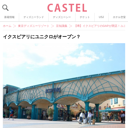
新着情報
ディズニーランド
ディズニーシー
チケット
USJ
ホテル空室
ホーム
東京ディズニーリゾート
豆知識集
【噂】イクスピアリのGAPが閉店！ユニ
イクスピアリにユニクロがオープン？