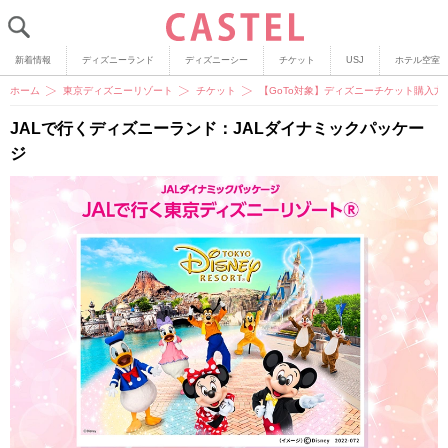
新着情報
ディズニーランド
ディズニーシー
チケット
USJ
ホテル空室
ホーム
東京ディズニーリゾート
チケット
【GoTo対象】ディズニーチケット購入
JALで行くディズニーランド：JALダイナミックパッケー
ジ