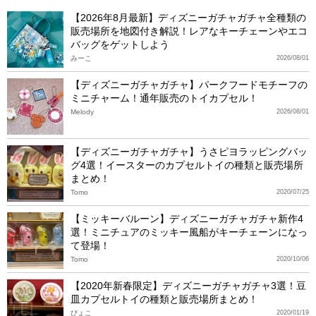
【2026年8月最新】ディズニーガチャガチャ全種類の
販売場所を地図付き解説！レアなキーチェーンやエコ
バッグをゲットしよう
みーこ
2026/08/01
【ディズニーガチャガチャ】パークフードモチーフの
ミニチャーム！通年販売のトイカプセル！
Melody
2026/08/01
【ディズニーガチャガチャ】うさピヨラッピングバッ
グ4選！イースターのカプセルトイの種類と販売場所
まとめ！
Tomo
2020/07/25
【ミッキーバルーン】ディズニーガチャガチャ新作4
選！ミニチュアのミッキー風船がキーチェーンになっ
て登場！
Tomo
2020/10/06
【2020年新春限定】ディズニーガチャガチャ3選！豆
皿カプセルトイの種類と販売場所まとめ！
ぴょこ
2020/01/19