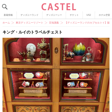
新着情報
ディズニーランド
ディズニーシー
チケット
USJ
ホテル空室
ホーム
東京ディズニーリゾート
豆知識集
【ディズニーランドのカプセルトイ】販
キング・ルイのトラベルチェスト