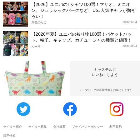
【2026】ユニバのTシャツ100選！マリオ、ミニオ
ン、ジュラシックパークなど、USJ人気キャラが勢ぞ
ろい！
赤色のたこ
2026/06/04
【2026年夏】ユニバの被り物100選！バケットハッ
ト、帽子、キャップ、カチューシャの種類と値段！
えみりー
2026/08/03
キャステルに
いいね！しよう
テーマパークの最新情報をお届けします!
ライター紹介
ライター募集
会社概要
プライバシーポリシー
利用規約
採用情報