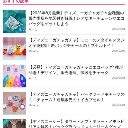
おすすめ記事
【2026年8月最新】ディズニーガチャガチャ全種類の
販売場所を地図付き解説！レアなキーチェーンやエコ
バッグをゲットしよう
みーこ
2026/08/01
【ディズニーガチャガチャ】ミニーのスタイルスタジ
オ全6種類！缶バッジチャームのカプセルトイ！
Melody
2020/10/07
【必見】ディズニーガチャガチャにエコバッグ4種が
登場！デザイン、販売場所、値段をチェック
みーこ
2026/08/01
【ディズニーガチャガチャ】パークフードモチーフの
ミニチャーム！通年販売のトイカプセル！
Melody
2026/08/01
【ディズニーシー】タワー・オブ・テラー・メモラビ
TDS
リアを解説！バックグラウンドストーリー＆グッズ