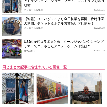
アトラクション、ショー、フード、レストランを総力
取材
キャステル編集部
2020/01/21
【速報】ユニバが6/26より全日営業を再開！臨時休園
の期間、チケット＆ホテル営業払い戻し情報！
キャステル編集部
2021/06/18
USJの歴代コラボまとめ！クールジャパンやジャンプ
サマーでコラボしたアニメ・ゲーム作品は？
赤色のたこ
2026/03/25
同じまとめ記事に含まれている画像一覧