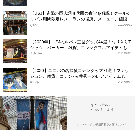
【USJ】進撃の巨人調査兵団の食堂を解説！クールジ
ャパン期間限定レストランの場所、メニュー、値段
ないん
2020/06/01
【2020年】USJのルパン三世グッズ44選！なりきりT
シャツ、パーカー、雑貨、コレクタブルアイテムも
えみりー
2020/06/01
【2020】ユニバの名探偵コナングッズ71選！ファッ
ション、雑貨、コナン×赤井秀一のレアアイテムも
めっち
2020/06/01
キャステルに
いいね！しよう
テーマパークの最新情報をお届けします!