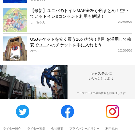
【最新】ユニバのトイレMAP全26か所まとめ！空い
ているトイレ&コンセント利用も解説！
しーちゃん
2025/05/20
USJチケットを安く買う16の方法！割引を活用して格
安でユニバのチケットを手に入れよう
みーこ
2026/06/20
キャステルに
いいね！しよう
テーマパークの最新情報をお届けします!
ライター紹介
ライター募集
会社概要
プライバシーポリシー
利用規約