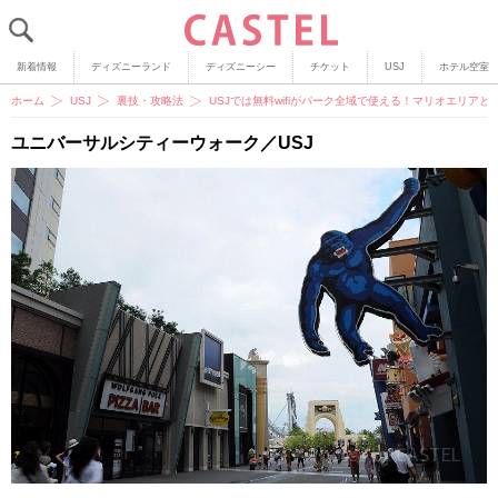
新着情報
ディズニーランド
ディズニーシー
チケット
USJ
ホテル空室
ホーム
USJ
裏技・攻略法
USJでは無料wifiがパーク全域で使える！マリオエリア
ユニバーサルシティーウォーク／USJ