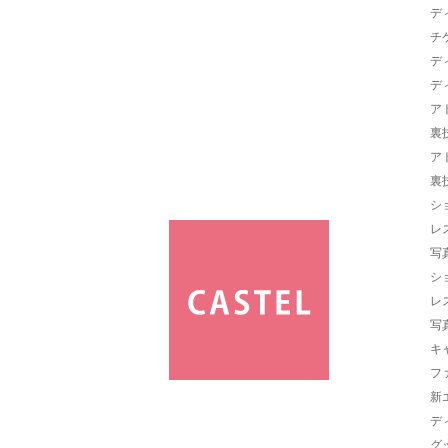
デ
チ
デ
デ
ア
裏
ア
裏
シ
レ
写
シ
レ
写
キ
フ
新
デ
グ