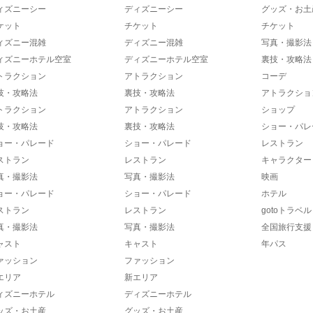
ィズニーシー
ディズニーシー
グッズ・お土
ケット
チケット
チケット
ィズニー混雑
ディズニー混雑
写真・撮影法
ィズニーホテル空室
ディズニーホテル空室
裏技・攻略法
トラクション
アトラクション
コーデ
技・攻略法
裏技・攻略法
アトラクショ
トラクション
アトラクション
ショップ
技・攻略法
裏技・攻略法
ショー・パレ
ョー・パレード
ショー・パレード
レストラン
ストラン
レストラン
キャラクター
真・撮影法
写真・撮影法
映画
ョー・パレード
ショー・パレード
ホテル
ストラン
レストラン
gotoトラベル
真・撮影法
写真・撮影法
全国旅行支援
ャスト
キャスト
年パス
ァッション
ファッション
エリア
新エリア
ィズニーホテル
ディズニーホテル
ッズ・お土産
グッズ・お土産