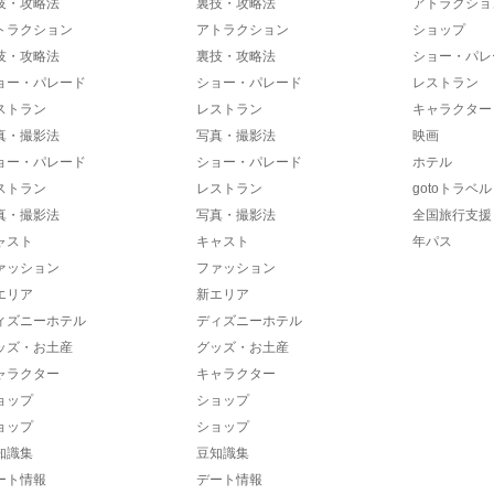
技・攻略法
裏技・攻略法
アトラクショ
トラクション
アトラクション
ショップ
技・攻略法
裏技・攻略法
ショー・パレ
ョー・パレード
ショー・パレード
レストラン
ストラン
レストラン
キャラクター
真・撮影法
写真・撮影法
映画
ョー・パレード
ショー・パレード
ホテル
ストラン
レストラン
gotoトラベル
真・撮影法
写真・撮影法
全国旅行支援
ャスト
キャスト
年パス
ァッション
ファッション
エリア
新エリア
ィズニーホテル
ディズニーホテル
ッズ・お土産
グッズ・お土産
ャラクター
キャラクター
ョップ
ショップ
ョップ
ショップ
知識集
豆知識集
ート情報
デート情報