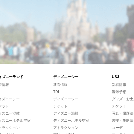
ィズニーランド
ディズニーシー
USJ
着情報
新着情報
新着情報
L
TDL
混雑予想
ィズニーシー
ディズニーシー
グッズ・お土
ケット
チケット
チケット
ィズニー混雑
ディズニー混雑
写真・撮影法
ィズニーホテル空室
ディズニーホテル空室
裏技・攻略法
トラクション
アトラクション
コーデ