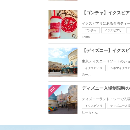
【ゴンチャ】イクスピア
イクスピアリにある台湾ティーカ
ゴンチャ
イクスピアリ
Tomo
【ディズニー】イクスピ
東京ディズニーリゾートのショ
イクスピアリ
シネマイクス
みーこ
TDL
ディズニー入場制限時の
ディズニーランド・シーで入場
イクスピアリ
ディズニー入
しーちゃん