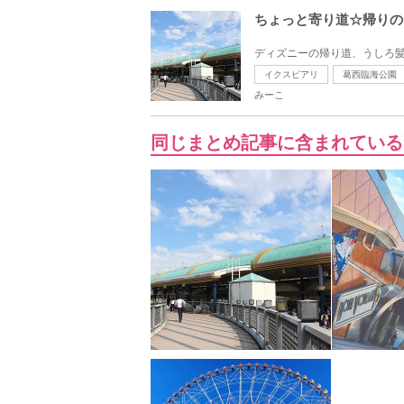
ちょっと寄り道☆帰りの
ディズニーの帰り道、うしろ髪
イクスピアリ
葛西臨海公園
みーこ
同じまとめ記事に含まれている