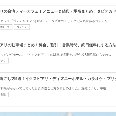
リの台湾ティーカフェ！メニュー＆値段・場所まとめ！タピオカ
フェ「ゴンチャ（Gong cha）」。タピオカドリンクで人気があるゴンチャ...
Mサイズ
ゴンチャ
アリの駐車場まとめ！料金、割引、営業時間、終日無料にする方
ッピングモール、「イクスピアリ」の駐車場情報をご紹介♪JR舞浜駅から徒歩...
ピアリ
過ごし方9選！イクスピアリ・ディズニーホテル・カラオケ・プリ
制限がかかってしまったときの過ごし方をまとめました。混雑により、午後...
場制限