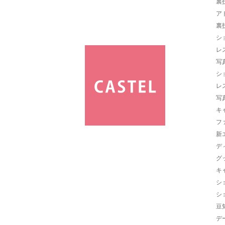
裏
ア
裏
シ
レ
写
シ
レ
写
キ
フ
新
デ
グ
キ
シ
シ
豆
デ