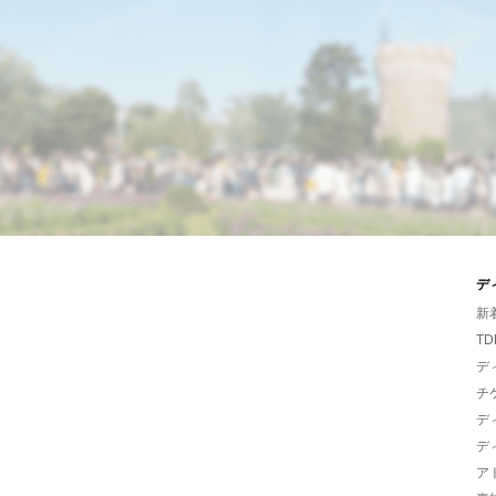
デ
新
TD
デ
チ
デ
デ
ア