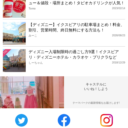
ュー＆値段・場所まとめ！タピオカドリンクが人気！
Tomo
2023/02/14
【ディズニー】イクスピアリの駐車場まとめ！料金、
割引、営業時間、終日無料にする方法も！
みーこ
2026/06/23
ディズニー入場制限時の過ごし方9選！イクスピア
TDL
リ・ディズニーホテル・カラオケ・プリクラなど
しーちゃん
2018/12/29
キャステルに
いいね！しよう
テーマパークの最新情報をお届けします!