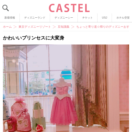
新着情報
ディズニーランド
ディズニーシー
チケット
USJ
ホテル空室
ホーム
東京ディズニーリゾート
豆知識集
ちょっと寄り道☆帰りのディズニーおす
かわいいプリンセスに大変身