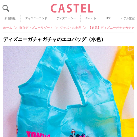
新着情報
ディズニーランド
ディズニーシー
チケット
USJ
ホテル空室
ホーム
東京ディズニーリゾート
グッズ・お土産
【必見】ディズニーガチャガチャに
ディズニーガチャガチャのエコバッグ（水色）