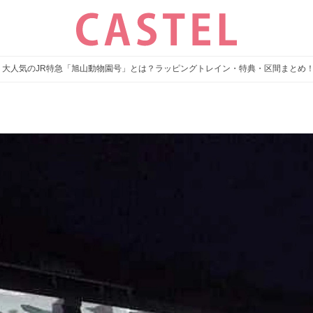
】大人気のJR特急「旭山動物園号」とは？ラッピングトレイン・特典・区間まとめ