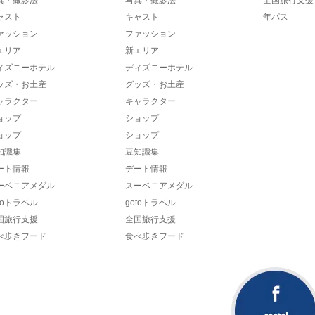
ャスト
キャスト
年パス
ァッション
ファッション
エリア
新エリア
ィズニーホテル
ディズニーホテル
ッズ・お土産
グッズ・お土産
ャラクター
キャラクター
ョップ
ショップ
ョップ
ショップ
知識集
豆知識集
ート情報
デート情報
ーベニアメダル
スーベニアメダル
toトラベル
gotoトラベル
国旅行支援
全国旅行支援
べ歩きフード
食べ歩きフード