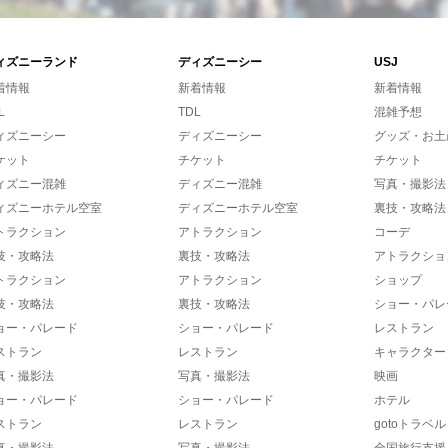
ィズニーランド
ディズニーシー
USJ
着情報
新着情報
新着情報
L
TDL
混雑予想
ィズニーシー
ディズニーシー
グッズ・お土
ケット
チケット
チケット
ィズニー混雑
ディズニー混雑
写真・撮影法
ィズニーホテル空室
ディズニーホテル空室
裏技・攻略法
トラクション
アトラクション
コーデ
技・攻略法
裏技・攻略法
アトラクショ
トラクション
アトラクション
ショップ
技・攻略法
裏技・攻略法
ショー・パレ
ョー・パレード
ショー・パレード
レストラン
ストラン
レストラン
キャラクター
真・撮影法
写真・撮影法
映画
ョー・パレード
ショー・パレード
ホテル
ストラン
レストラン
gotoトラベル
真・撮影法
写真・撮影法
全国旅行支援