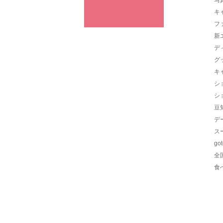
キ
フ
新
デ
グ
キ
シ
シ
豆
デ
ス
go
全
食