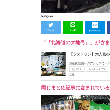
Twitter
LINE
Bookmark!
「『北海道の大地号』」が含ま
【ラストラン】大人気の
旭山動物園へのアクセスで人気
あべ弘士
ホッキョクグマ
真岐
同じまとめ記事に含まれている