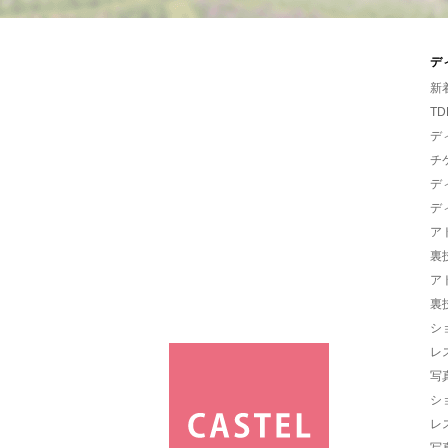
デ
新
TD
デ
チ
デ
デ
ア
裏
ア
裏
シ
レ
写
シ
レ
写