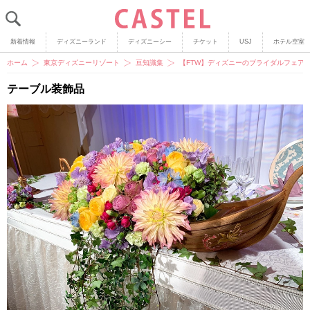
新着情報
ディズニーランド
ディズニーシー
チケット
USJ
ホテル空室
ホーム
東京ディズニーリゾート
豆知識集
【FTW】ディズニーのブライダルフェア
テーブル装飾品