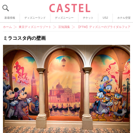
新着情報
ディズニーランド
ディズニーシー
チケット
USJ
ホテル空室
ホーム
東京ディズニーリゾート
豆知識集
【FTW】ディズニーのブライダルフェア
ミラコスタ内の壁画