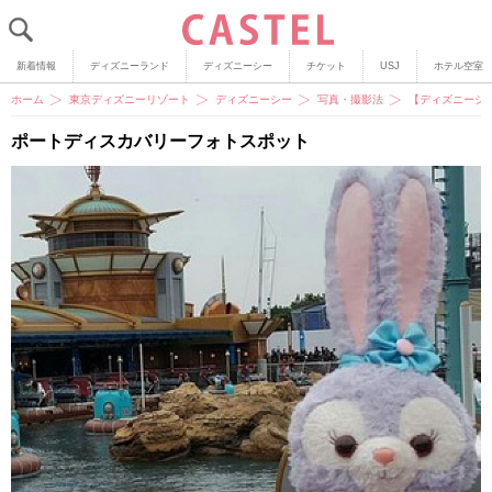
新着情報
ディズニーランド
ディズニーシー
チケット
USJ
ホテル空室
ホーム
東京ディズニーリゾート
ディズニーシー
写真・撮影法
【ディズニーシ
ポートディスカバリーフォトスポット