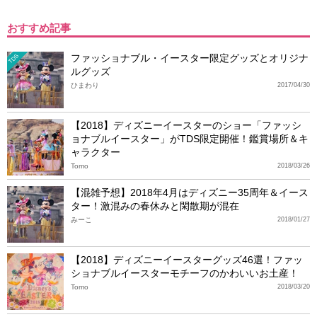
おすすめ記事
ファッショナブル・イースター限定グッズとオリジナ
TDS
ルグッズ
ひまわり
2017/04/30
【2018】ディズニーイースターのショー「ファッシ
ョナブルイースター」がTDS限定開催！鑑賞場所＆キ
ャラクター
Tomo
2018/03/26
【混雑予想】2018年4月はディズニー35周年＆イース
ター！激混みの春休みと閑散期が混在
みーこ
2018/01/27
【2018】ディズニーイースターグッズ46選！ファッ
ショナブルイースターモチーフのかわいいお土産！
Tomo
2018/03/20