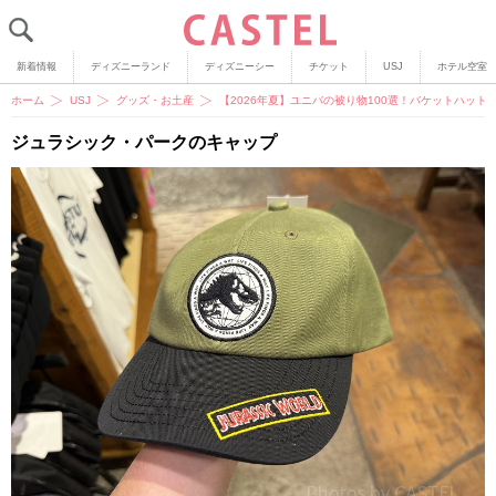
新着情報
ディズニーランド
ディズニーシー
チケット
USJ
ホテル空室
ホーム
USJ
グッズ・お土産
【2026年夏】ユニバの被り物100選！バケットハッ
ジュラシック・パークのキャップ