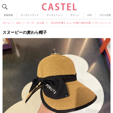
新着情報
ディズニーランド
ディズニーシー
チケット
USJ
ホテル空室
ホーム
USJ
グッズ・お土産
【2026年夏】ユニバの被り物100選！バケットハッ
スヌーピーの麦わら帽子