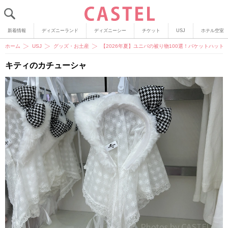
新着情報
ディズニーランド
ディズニーシー
チケット
USJ
ホテル空室
ホーム
USJ
グッズ・お土産
【2026年夏】ユニバの被り物100選！バケットハッ
キティのカチューシャ