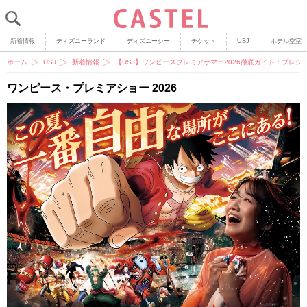
新着情報
ディズニーランド
ディズニーシー
チケット
USJ
ホテル空室
ホーム
USJ
新着情報
【USJ】ワンピースプレミアサマー2026徹底ガイド！プレ
ワンピース・プレミアショー 2026