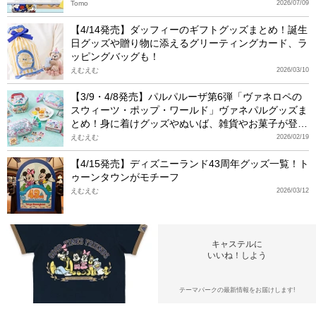
Tomo
2026/07/09
【4/14発売】ダッフィーのギフトグッズまとめ！誕生
日グッズや贈り物に添えるグリーティングカード、ラ
ッピングバッグも！
えむえむ
2026/03/10
【3/9・4/8発売】パルパルーザ第6弾「ヴァネロペの
スウィーツ・ポップ・ワールド」ヴァネパルグッズま
とめ！身に着けグッズやぬいば、雑貨やお菓子が登
場！
えむえむ
2026/02/19
【4/15発売】ディズニーランド43周年グッズ一覧！ト
ゥーンタウンがモチーフ
えむえむ
2026/03/12
キャステルに
いいね！しよう
テーマパークの最新情報をお届けします!