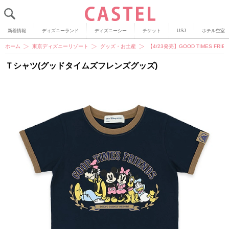
新着情報
ディズニーランド
ディズニーシー
チケット
USJ
ホテル空室
ホーム
東京ディズニーリゾート
グッズ・お土産
【4/23発売】GOOD TIMES
Ｔシャツ(グッドタイムズフレンズグッズ)