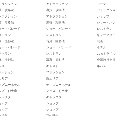
トラクション
アトラクション
コーデ
技・攻略法
裏技・攻略法
アトラクショ
トラクション
アトラクション
ショップ
技・攻略法
裏技・攻略法
ショー・パレ
ョー・パレード
ショー・パレード
レストラン
ストラン
レストラン
キャラクター
真・撮影法
写真・撮影法
映画
ョー・パレード
ショー・パレード
ホテル
ストラン
レストラン
gotoトラベル
真・撮影法
写真・撮影法
全国旅行支援
ャスト
キャスト
年パス
ァッション
ファッション
エリア
新エリア
ィズニーホテル
ディズニーホテル
ッズ・お土産
グッズ・お土産
ャラクター
キャラクター
ョップ
ショップ
ョップ
ショップ
知識集
豆知識集