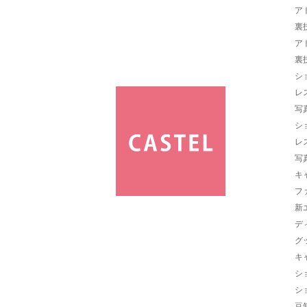
ア
裏
ア
裏
シ
レ
写
シ
レ
写
キ
フ
新
デ
グ
キ
シ
シ
豆