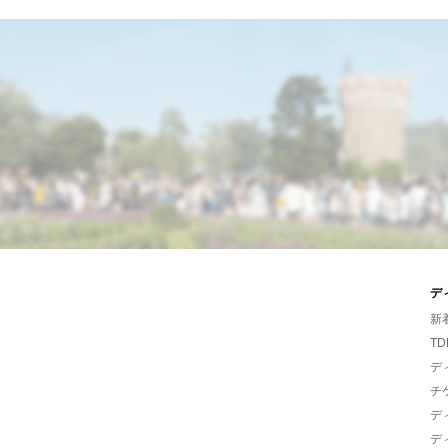
デ
新
TD
デ
チ
デ
デ