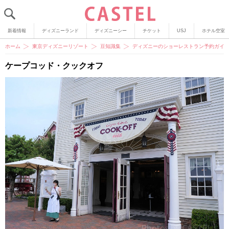
新着情報
ディズニーランド
ディズニーシー
チケット
USJ
ホテル空室
ホーム
東京ディズニーリゾート
豆知識集
ディズニーのショーレストラン予約ガイ
ケープコッド・クックオフ