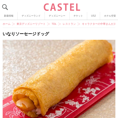
新着情報
ディズニーランド
ディズニーシー
チケット
USJ
ホテル空室
ホーム
東京ディズニーリゾート
TDL
レストラン
キャラクターの中華まんが人
いなりソーセージドッグ