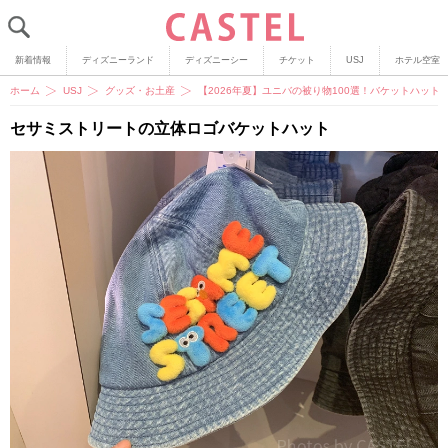
新着情報
ディズニーランド
ディズニーシー
チケット
USJ
ホテル空室
ホーム
USJ
グッズ・お土産
【2026年夏】ユニバの被り物100選！バケットハッ
セサミストリートの立体ロゴバケットハット