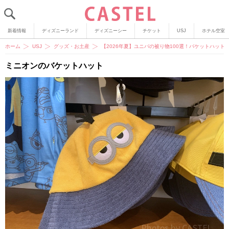
新着情報
ディズニーランド
ディズニーシー
チケット
USJ
ホテル空室
ホーム
USJ
グッズ・お土産
【2026年夏】ユニバの被り物100選！バケットハッ
ミニオンのバケットハット