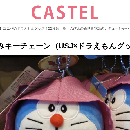
25】ユニバのドラえもんグッズ全22種類一覧！のび太の絵世界物語のカチューシャや
キーチェーン（USJ×ドラえもんグッズ