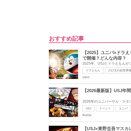
おすすめ記事
【2025】ユニバ×ド
で開催？どんな内容？
2025年、USJとドラえもん
ドラえもん
のび太の絵世界
yaco
【2026最新版】US
2026年のユニバーサル・スタ
USJ
イベント
ユニバ
Ikuma
【USJ×東野圭吾マス