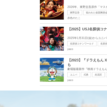
2026年、東野圭吾原作「マス
東野圭吾
狙われた仮面舞踏
赤色のたこ
【2025】USJ名探
2025年1月31日(金)から
名探偵コナンワールド
名探
yaco
【2023】『ドラえも
も
劇場版最新作『映画ドラえもん 
ユニバ
式典
此花区
yaco