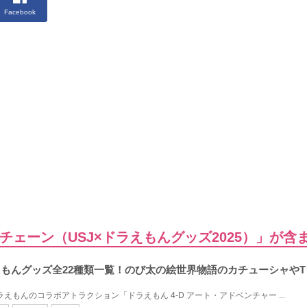
Facebook
チェーン（USJ×ドラえもんグッズ2025）」が
ラえもんグッズ全22種類一覧！のび太の絵世界物語のカチューシャや
ラえもんのコラボアトラクション「ドラえもん 4-D アート・アドベンチャー ...