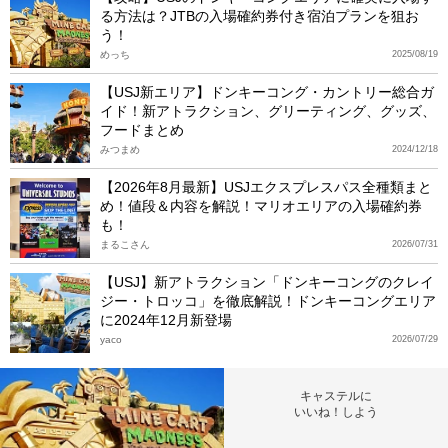
る方法は？JTBの入場確約券付き宿泊プランを狙お
う！
めっち
2025/08/19
【USJ新エリア】ドンキーコング・カントリー総合ガ
イド！新アトラクション、グリーティング、グッズ、
フードまとめ
みつまめ
2024/12/18
【2026年8月最新】USJエクスプレスパス全種類まと
め！値段＆内容を解説！マリオエリアの入場確約券
も！
まるこさん
2026/07/31
【USJ】新アトラクション「ドンキーコングのクレイ
ジー・トロッコ」を徹底解説！ドンキーコングエリア
に2024年12月新登場
yaco
2026/07/29
キャステルに
いいね！しよう