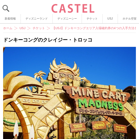
新着情報
ディズニーランド
ディズニーシー
チケット
USJ
ホテル空室
ホーム
USJ
チケット
【USJ】ドンキーコングエリア入場確約券の4つの入手方法
ドンキーコングのクレイジー・トロッコ