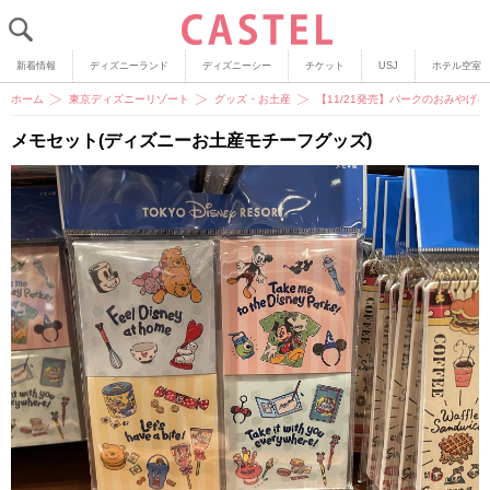
新着情報
ディズニーランド
ディズニーシー
チケット
USJ
ホテル空室
ホーム
東京ディズニーリゾート
グッズ・お土産
【11/21発売】パークのおみや
メモセット(ディズニーお土産モチーフグッズ)