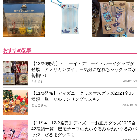
おすすめ記事
【12/26発売】ヒューイ・デューイ・ルーイグッズが
登場！アメリカンダイナー気分になれちゃうグッズが
勢揃い♪
えむえむ
2024/11/23
【11/8発売】ディズニークリスマスグッズ2024全95
種類一覧！リルリンリングッズも♪
まるこさん
2024/10/09
【11/14・12/2発売】ディズニーお正月グッズ2025全
42種類一覧！巳モチーフのぬいぐるみやぬいぐるみバ
ッジ！だるまグッズも！