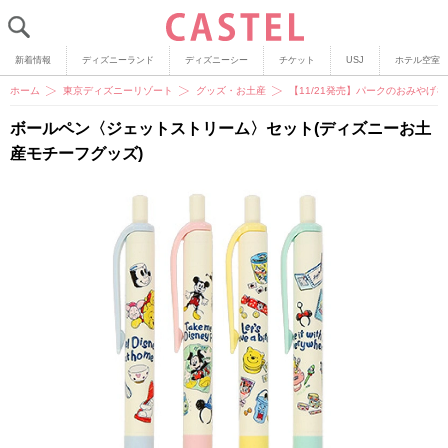
新着情報
ディズニーランド
ディズニーシー
チケット
USJ
ホテル空室
ホーム
東京ディズニーリゾート
グッズ・お土産
【11/21発売】パークのおみや
ボールペン〈ジェットストリーム〉セット(ディズニーお土
産モチーフグッズ)