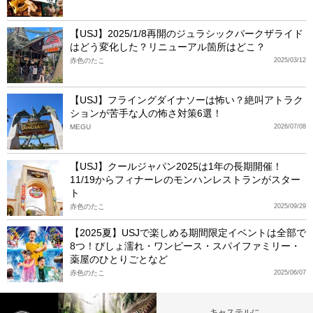
【USJ】2025/1/8再開のジュラシックパークザライド
はどう変化した？リニューアル箇所はどこ？
赤色のたこ
2025/03/12
【USJ】フライングダイナソーは怖い？絶叫アトラク
ションが苦手な人の怖さ対策6選！
MEGU
2026/07/08
【USJ】クールジャパン2025は1年の長期開催！
11/19からフィナーレのモンハンレストランがスター
ト
赤色のたこ
2025/09/29
【2025夏】USJで楽しめる期間限定イベントは全部で
8つ！びしょ濡れ・ワンピース・スパイファミリー・
薬屋のひとりごとなど
赤色のたこ
2025/06/07
キャステルに