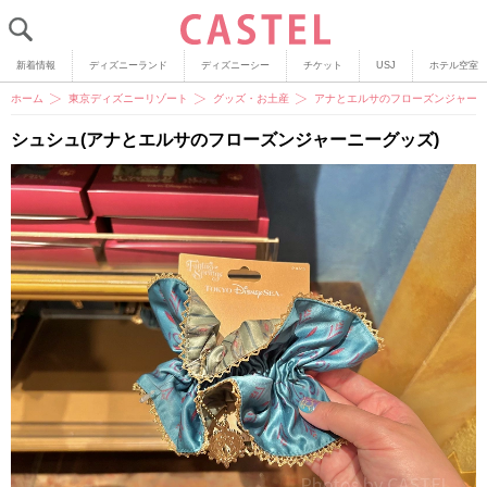
新着情報
ディズニーランド
ディズニーシー
チケット
USJ
ホテル空室
ホーム
東京ディズニーリゾート
グッズ・お土産
アナとエルサのフローズンジャーニ
シュシュ(アナとエルサのフローズンジャーニーグッズ)