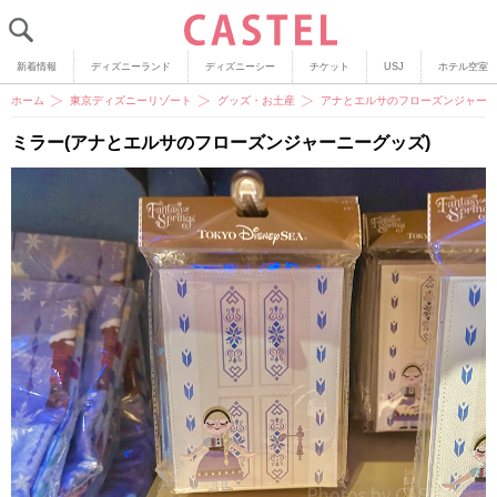
新着情報
ディズニーランド
ディズニーシー
チケット
USJ
ホテル空室
ホーム
東京ディズニーリゾート
グッズ・お土産
アナとエルサのフローズンジャーニ
ミラー(アナとエルサのフローズンジャーニーグッズ)