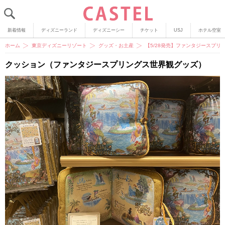
新着情報
ディズニーランド
ディズニーシー
チケット
USJ
ホテル空室
ホーム
東京ディズニーリゾート
グッズ・お土産
【5/28発売】ファンタジースプリ
クッション（ファンタジースプリングス世界観グッズ）