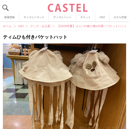
新着情報
ディズニーランド
ディズニーシー
チケット
USJ
ホテル空室
ホーム
USJ
グッズ・お土産
【2026年夏】ユニバの被り物100選！バケットハッ
ティムひも付きバケットハット