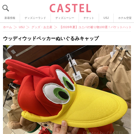
新着情報
ディズニーランド
ディズニーシー
チケット
USJ
ホテル空室
ホーム
USJ
グッズ・お土産
【2026年夏】ユニバの被り物100選！バケットハッ
ウッディウッドペッカーぬいぐるみキャップ