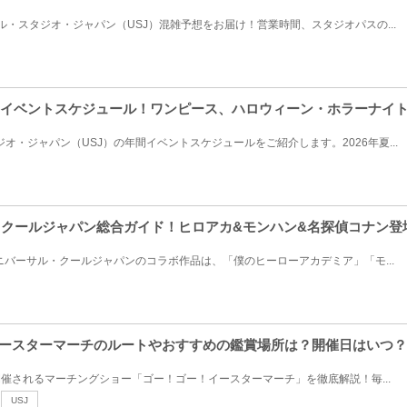
サル・スタジオ・ジャパン（USJ）混雑予想をお届け！営業時間、スタジオパスの...
J年間イベントスケジュール！ワンピース、ハロウィーン・ホラーナイ
ジオ・ジャパン（USJ）の年間イベントスケジュールをご紹介します。2026年夏...
ル・クールジャパン総合ガイド！ヒロアカ&モンハン&名探偵コナン登
ユニバーサル・クールジャパンのコラボ作品は、「僕のヒーローアカデミア」「モ...
イースターマーチのルートやおすすめの鑑賞場所は？開催日はいつ？
開催されるマーチングショー「ゴー！ゴー！イースターマーチ」を徹底解説！毎...
USJ