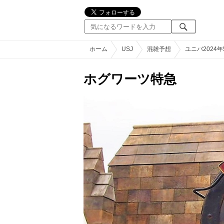
ホーム
USJ
混雑予想
ユニバ202
ホグワーツ特急