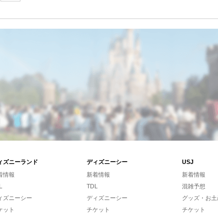
ィズニーランド
ディズニーシー
USJ
着情報
新着情報
新着情報
L
TDL
混雑予想
ィズニーシー
ディズニーシー
グッズ・お土
ケット
チケット
チケット