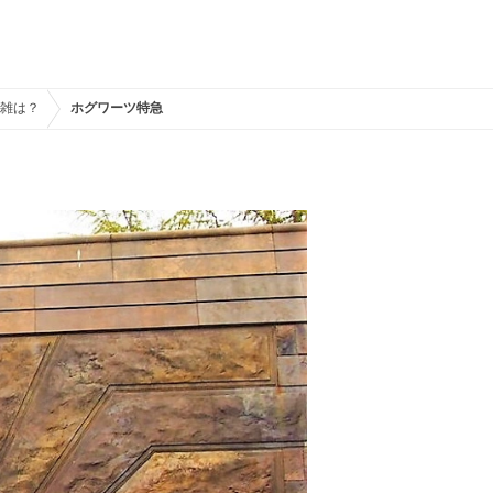
混雑は？
ホグワーツ特急