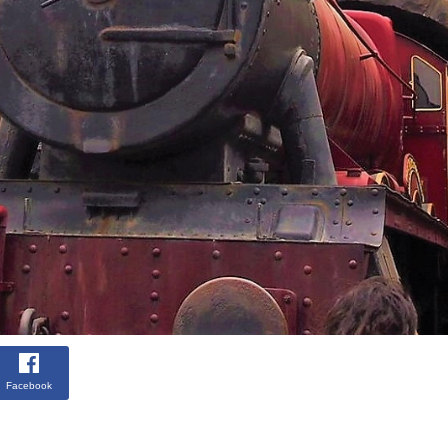
Facebook