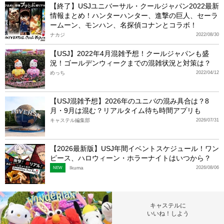
【終了】USJユニバーサル・クールジャパン2022最新
情報まとめ！ハンターハンター、進撃の巨人、セーラ
ームーン、モンハン、名探偵コナンとコラボ！
ナカジ
2022/08/30
【USJ】2022年4月混雑予想！クールジャパンも盛
況！ゴールデンウィークまでの混雑状況と対策は？
めっち
2022/04/12
【USJ混雑予想】2026年のユニバの混み具合は？8
月・9月は混む？リアルタイム待ち時間アプリも
キャステル編集部
2026/07/31
【2026最新版】USJ年間イベントスケジュール！ワン
ピース、ハロウィーン・ホラーナイトはいつから？
Ikuma
2026/08/06
NEW
キャステルに
いいね！しよう