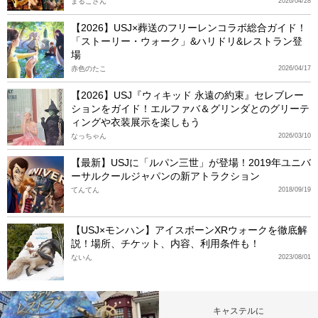
まるこさん
2026/04/28
【2026】USJ×葬送のフリーレンコラボ総合ガイド！
「ストーリー・ウォーク」&ハリドリ&レストラン登
場
赤色のたこ
2026/04/17
【2026】USJ『ウィキッド 永遠の約束』セレブレー
ションをガイド！エルファバ＆グリンダとのグリーテ
ィングや衣装展示を楽しもう
なっちゃん
2026/03/10
【最新】USJに「ルパン三世」が登場！2019年ユニバ
ーサルクールジャパンの新アトラクション
てんてん
2018/09/19
【USJ×モンハン】アイスボーンXRウォークを徹底解
説！場所、チケット、内容、利用条件も！
ないん
2023/08/01
キャステルに