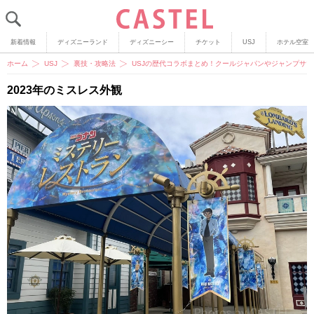
新着情報
ディズニーランド
ディズニーシー
チケット
USJ
ホテル空室
ホーム
USJ
裏技・攻略法
USJの歴代コラボまとめ！クールジャパンやジャンプサ
2023年のミスレス外観