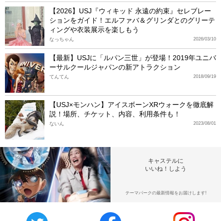
【2026】USJ『ウィキッド 永遠の約束』セレブレー
ションをガイド！エルファバ＆グリンダとのグリーテ
ィングや衣装展示を楽しもう
なっちゃん
2026/03/10
【最新】USJに「ルパン三世」が登場！2019年ユニバ
ーサルクールジャパンの新アトラクション
てんてん
2018/09/19
【USJ×モンハン】アイスボーンXRウォークを徹底解
説！場所、チケット、内容、利用条件も！
ないん
2023/08/01
キャステルに
いいね！しよう
テーマパークの最新情報をお届けします!