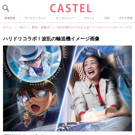
新着情報
ディズニーランド
ディズニーシー
チケット
USJ
ホテル空室
ホーム
USJ
裏技・攻略法
USJの歴代コラボまとめ！クールジャパンやジャンプサ
ハリドリコラボ！波乱の輸送機イメージ画像