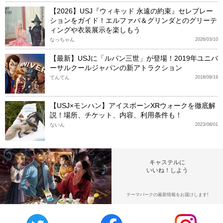
【2026】USJ『ウィキッド 永遠の約束』セレブレー
ションをガイド！エルファバ＆グリンダとのグリーテ
ィングや衣装展示を楽しもう
なっちゃん
2026/03/10
【最新】USJに「ルパン三世」が登場！2019年ユニバ
ーサルクールジャパンの新アトラクション
てんてん
2018/09/19
【USJ×モンハン】アイスボーンXRウォークを徹底解
説！場所、チケット、内容、利用条件も！
ないん
2023/08/01
キャステルに
いいね！しよう
テーマパークの最新情報をお届けします!