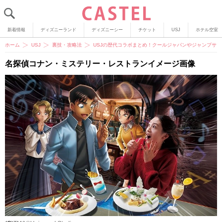
新着情報
ディズニーランド
ディズニーシー
チケット
USJ
ホテル空室
ホーム
USJ
裏技・攻略法
USJの歴代コラボまとめ！クールジャパンやジャンプサ
名探偵コナン・ミステリー・レストランイメージ画像