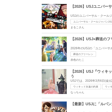
【2026】USJユニ
USJのユニバーサル・クールジ
ユニバーサル・クールジャパン202
まるこさん
【2026】USJ×葬
2026年のUSJの「ユニバー
葬送のフリーレン
赤色のたこ
【2026】USJ『ウ
う
USJでは、2026年3月6日(
ウィキッド永遠の約束
ウィ
なっちゃん
【最新】USJに「ルパ