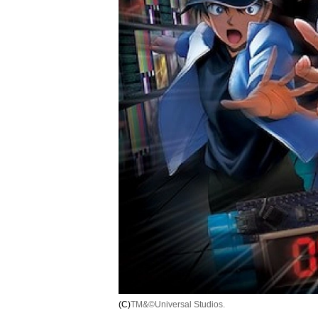
(C)
TM&©Universal Studios.