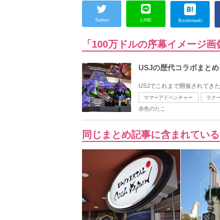
Twitter
LINE
Bookmark!
「100万ドルの序幕イメージ
USJの歴代コラボまと
USJでこれまで開催されてき
サマーアドベンチャー
ラク
赤色のたこ
同じまとめ記事に含まれている