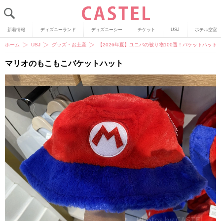
新着情報
ディズニーランド
ディズニーシー
チケット
USJ
ホテル空室
ホーム
USJ
グッズ・お土産
【2026年夏】ユニバの被り物100選！バケットハッ
マリオのもこもこバケットハット