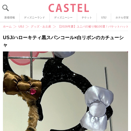
新着情報
ディズニーランド
ディズニーシー
チケット
USJ
ホテル空室
ホーム
USJ
グッズ・お土産
【2026年夏】ユニバの被り物100選！バケットハッ
USJ/ハローキティ黒スパンコール×白リボンのカチューシ
ャ