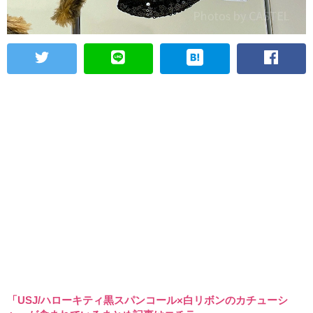
「USJ/ハローキティ黒スパンコール×白リボンのカチューシ