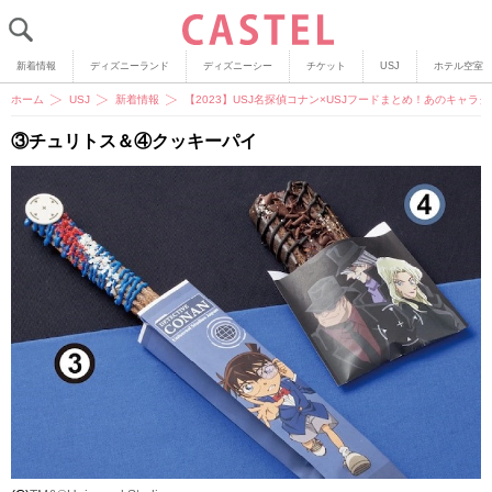
新着情報
ディズニーランド
ディズニーシー
チケット
USJ
ホテル空室
ホーム
USJ
新着情報
【2023】USJ名探偵コナン×USJフードまとめ！あのキャ
③チュリトス＆④クッキーパイ