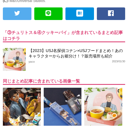
(C)
TM&©Universal Studios.
「③チュリトス＆④クッキーパイ」が含まれているまとめ記事
はコチラ
【2023】USJ名探偵コナン×USJフードまとめ！あの
キャラクターからお裾分け！？販売場所も紹介
yaco
2023/01/30
同じまとめ記事に含まれている画像一覧