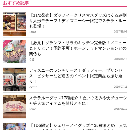
おすすめ記事
【11/2発売】ダッフィークリスマスグッズはくるみ割
り人形モチーフ！ディズニーシー限定でステラ・ルー
も登場！
Tomo
2017/11/02
【必見】グランマ・サラのキッチン完全版！メニュー
TDL
＆トリビア！予約不可！ホーンテッドマンションとの
関係も
うみ
2018/04/18
ディズニーのランチケース！ダッフィー、プリンセ
ス、ピクサーなど過去のイベント限定商品も振り返
り！
みーこ
2019/07/11
ステラルーグッズ17種紹介！ぬいぐるみやカチューシ
ャ等人気アイテムを値段ともに！
Tomo
2026/06/10
【TDS限定】シェリーメイグッズ全35種まとめ！人気