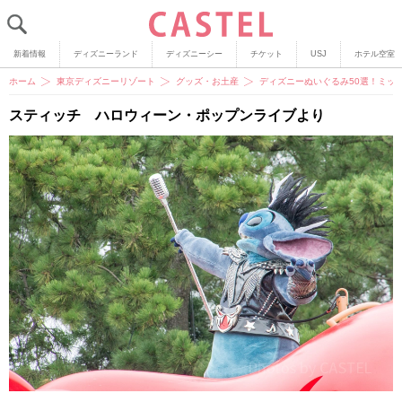
新着情報
ディズニーランド
ディズニーシー
チケット
USJ
ホテル空室
ホーム
東京ディズニーリゾート
グッズ・お土産
ディズニーぬいぐるみ50選！ミッ
スティッチ ハロウィーン・ポップンライブより